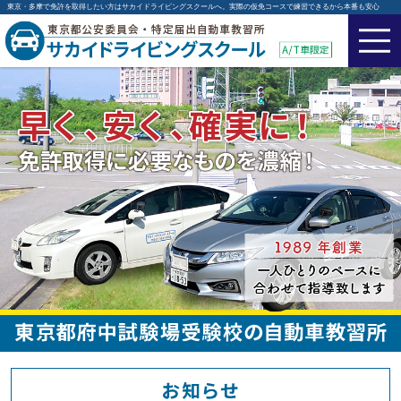
東京・多摩で免許を取得したい方はサカイドライビングスクールへ。実際の仮免コースで練習できるから本番も安心