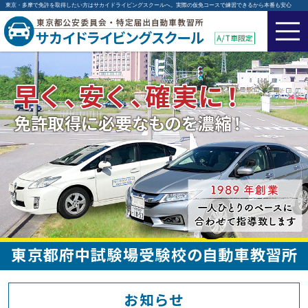
東京・多摩で免許を取得したい方はサカイドライビングスクールへ。実際の仮免コースで練習できるから本番も安心