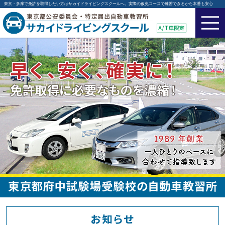
東京・多摩で免許を取得したい方はサカイドライビングスクールへ。実際の仮免コースで練習できるから本番も安心