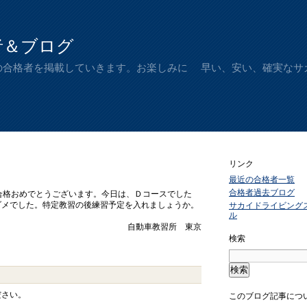
者＆ブログ
の合格者を掲載していきます。お楽しみに 早い、安い、確実なサ
リンク
最近の合格者一覧
合格者過去ブログ
格おめでとうございます。今日は、Ｄコースでした
ダメでした。特定教習の後練習予定を入れましょうか。
サカイドライビング
ル
自動車教習所 東京
検索
ださい。
このブログ記事につ