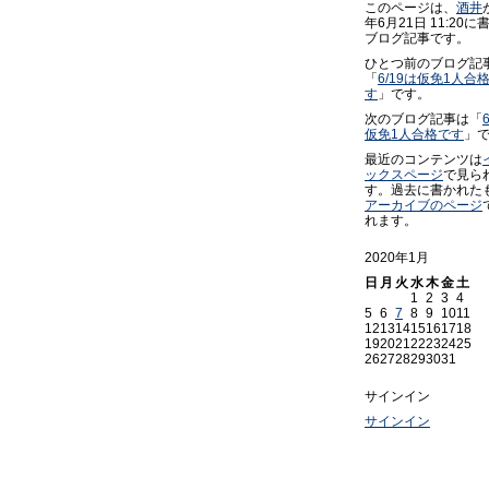
このページは、
酒井
年6月21日 11:20に
ブログ記事です。
ひとつ前のブログ記
「
6/19は仮免1人合
す
」です。
次のブログ記事は「
仮免1人合格です
」
最近のコンテンツは
ックスページ
で見ら
す。過去に書かれた
アーカイブのページ
れます。
2020年1月
日
月
火
水
木
金
土
1
2
3
4
5
6
7
8
9
10
11
12
13
14
15
16
17
18
19
20
21
22
23
24
25
26
27
28
29
30
31
サインイン
サインイン