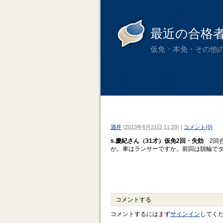
最近の合格
仮免・本免・その他
酒井
(
2013年6月21日 11:20
)
|
コメント(0)
s.慶紀さん（31才）仮免2回・失効
2回合
か。車はランサーですか。前回は脱輪で
コメントする
コメントするにはまず
サインイン
してく