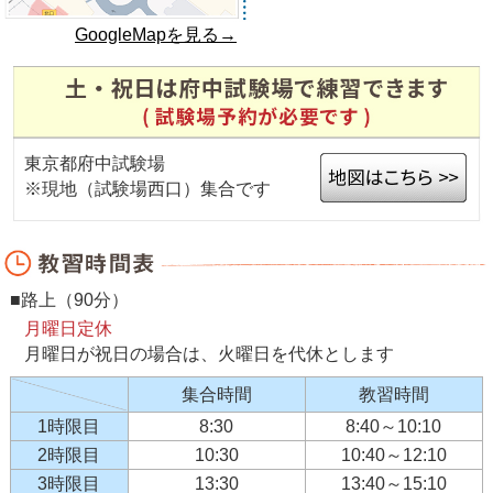
GoogleMapを見る→
東京都府中試験場
※現地（試験場西口）集合です
■路上（90分）
月曜日定休
月曜日が祝日の場合は、火曜日を代休とします
集合時間
教習時間
1時限目
8:30
8:40～10:10
2時限目
10:30
10:40～12:10
3時限目
13:30
13:40～15:10