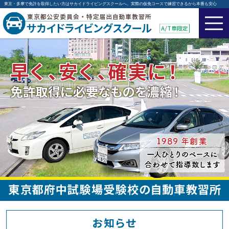
東京・多摩で免許を取得したい方はサカイドライビングスクールへ。実際の仮免コースで練習できるから本番も安心