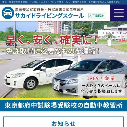
東京・多摩で免許を取得したい方はサカイドライビングスクールへ。実際の仮免コースで練習できるから本番も安心