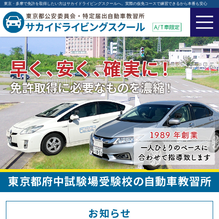
東京・多摩で免許を取得したい方はサカイドライビングスクールへ。実際の仮免コースで練習できるから本番も安心