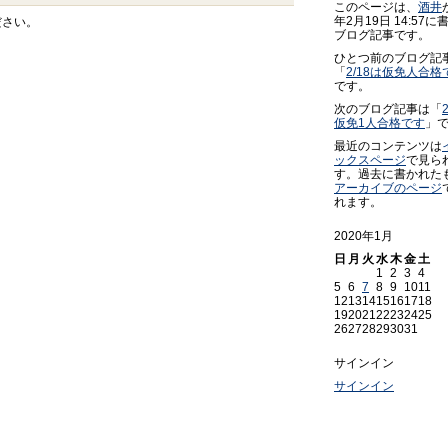
このページは、
酒井
年2月19日 14:57に
ださい。
ブログ記事です。
ひとつ前のブログ記
「
2/18は仮免人合格
です。
次のブログ記事は「
仮免1人合格です
」
最近のコンテンツは
ックスページ
で見ら
す。過去に書かれた
アーカイブのページ
れます。
2020年1月
日
月
火
水
木
金
土
1
2
3
4
5
6
7
8
9
10
11
12
13
14
15
16
17
18
19
20
21
22
23
24
25
26
27
28
29
30
31
サインイン
サインイン