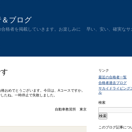
者＆ブログ
の合格者を掲載していきます。お楽しみに 早い、安い、確実なサ
です
リンク
最近の合格者一覧
合格者過去ブログ
サカイドライビング
格おめでとうございます。今日は、Aコースですか。
ル
でしたね。一時停止で失敗しました。
検索
自動車教習所 東京
このブログ記事につ