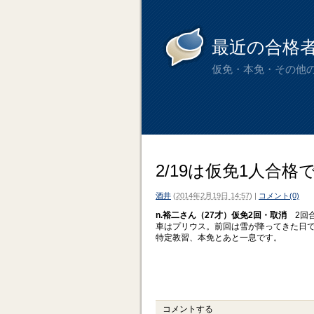
最近の合格
仮免・本免・その他
2/19は仮免1人合格
酒井
(
2014年2月19日 14:57
)
|
コメント(0)
n.裕二さん（27才）仮免2回・取消
2回合
車はプリウス。前回は雪が降ってきた日
特定教習、本免とあと一息です。
コメントする