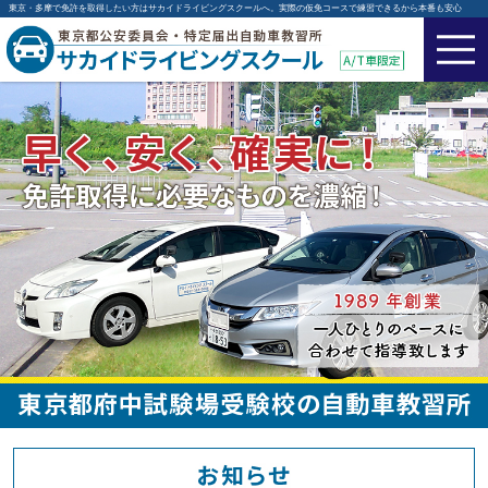
東京・多摩で免許を取得したい方はサカイドライビングスクールへ。実際の仮免コースで練習できるから本番も安心